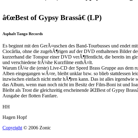
â€œBest of Gypsy Brassâ€ (LP)
Asphalt Tango Records
Es beginnt mit den GerÃ¤uschen des Band-Tourbusses und endet mit 
Ciocărlia, ohne die zugehÃ¶rigen auf der DVD enthaltenen Bilder de
kurzerhand die Tonspur einer DVD verÃ¶ffentlicht, die bereits im gl
und verschiedene frÃ¼he Kurzfilme enthÃ¤lt.
Warum fÃ¼r die (erste) Live-CD der Speed Brass Gruppe aus dem rumÃ
Alben eingegangen wÃ¤re, bleibt unklar bzw. so blieb stattdessen le
inzwischen einfach nicht mehr hÃ¶ren kann. Das ist alles irgendwie 
das Album, wenn man noch nicht im Besitz der Film-Boni ist und I
Bleibt als Trost die gleichzeitig erscheinende â€žBest of Gypsy Bras
Ausgabe der flotten Fanfare.
HH
Hagen Hopf
Copyright
© 2006 Zonic