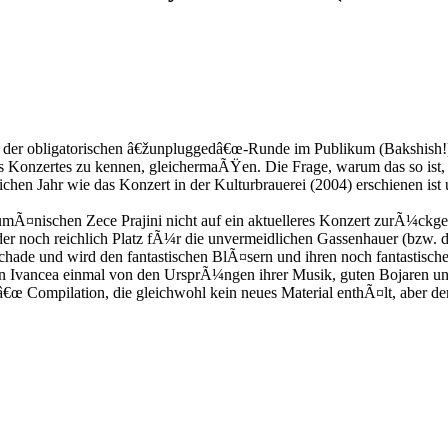
der obligatorischen â€žunpluggedâ€œ-Runde im Publikum (Bakshish!) 
s Konzertes zu kennen, gleichermaÃŸen. Die Frage, warum das so ist, k
eichen Jahr wie das Konzert in der Kulturbrauerei (2004) erschienen is
¤nischen Zece Prajini nicht auf ein aktuelleres Konzert zurÃ¼ckgegri
ider noch reichlich Platz fÃ¼r die unvermeidlichen Gassenhauer (bzw. 
schade und wird den fantastischen BlÃ¤sern und ihren noch fantastisch
oan Ivancea einmal von den UrsprÃ¼ngen ihrer Musik, guten Bojaren
sâ€œ Compilation, die gleichwohl kein neues Material enthÃ¤lt, aber d