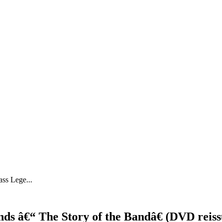
s Lege...
s â€“ The Story of the Bandâ€ (DVD reiss