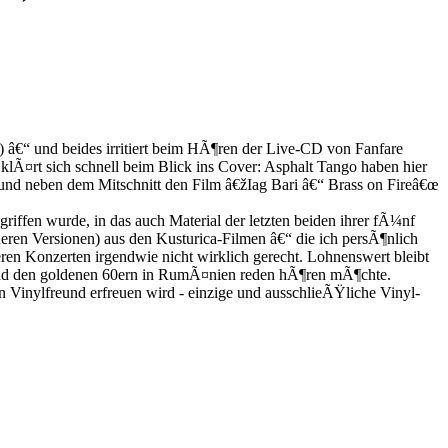
â€“ und beides irritiert beim HÃ¶ren der Live-CD von Fanfare
lÃ¤rt sich schnell beim Blick ins Cover: Asphalt Tango haben hier
t und neben dem Mitschnitt den Film â€žIag Bari â€“ Brass on Fireâ€œ
ffen wurde, in das auch Material der letzten beiden ihrer fÃ¼nf
deren Versionen) aus den Kusturica-Filmen â€“ die ich persÃ¶nlich
eren Konzerten irgendwie nicht wirklich gerecht. Lohnenswert bleibt
 und den goldenen 60ern in RumÃ¤nien reden hÃ¶ren mÃ¶chte.
en Vinylfreund erfreuen wird - einzige und ausschlieÃŸliche Vinyl-