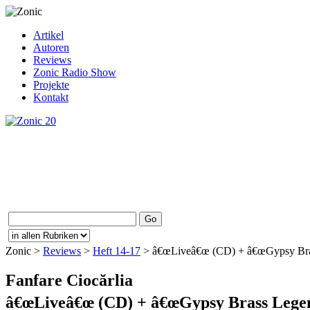
Artikel
Autoren
Reviews
Zonic Radio Show
Projekte
Kontakt
Zonic >
Reviews
>
Heft 14-17
> â€œLiveâ€œ (CD) + â€œGypsy Bras
Fanfare Ciocărlia
â€œLiveâ€œ (CD) + â€œGypsy Brass Legend